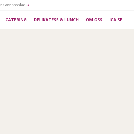
ans annonsblad
➞
CATERING
DELIKATESS & LUNCH
OM OSS
ICA.SE