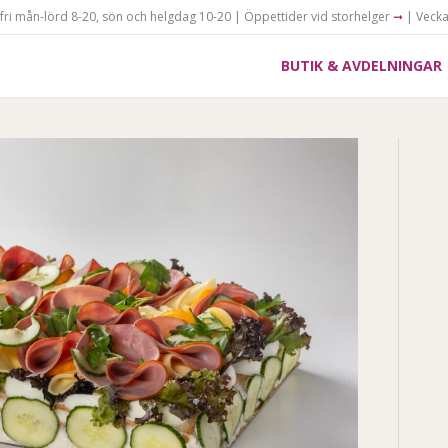
gfri mån-lörd 8-20, sön och helgdag 10-20 | Öppettider vid storhelger
➞
| Veck
BUTIK & AVDELNINGAR